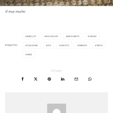
© muy mucho
BIBELOT
BOUGEOIR
BROCANTE
CADRE
ÉTIQUETTES
COUSSINS
DIY
OBJETS
PANIER
TAPIS
VASE
Partager