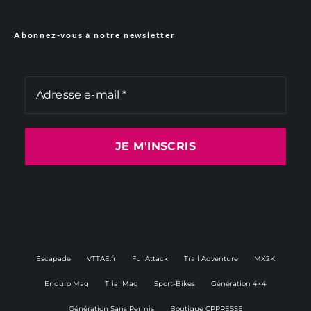
Abonnez-vous à notre newsletter
Escapade
VTTAE.fr
FullAttack
Trail Adventure
MX2K
Enduro Mag
Trial Mag
Sport-Bikes
Génération 4×4
Génération Sans Permis
Boutique CPPRESSE