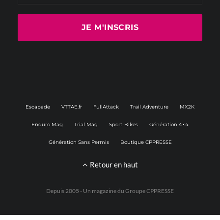
Escapade
VTTAE.fr
FullAttack
Trail Adventure
MX2K
Enduro Mag
Trial Mag
Sport-Bikes
Génération 4×4
Génération Sans Permis
Boutique CPPRESSE
Retour en haut
Depuis 2005 - Un magazine du
Groupe CPPRESSE