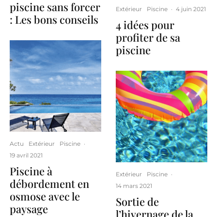
piscine sans forcer
Extérieur
Piscine
·
4 juin 2021
: Les bons conseils
4 idées pour
profiter de sa
piscine
Actu
Extérieur
Piscine
·
19 avril 2021
Piscine à
Extérieur
Piscine
·
débordement en
14 mars 2021
osmose avec le
Sortie de
paysage
l’hivernage de la