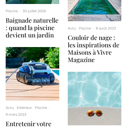
Piscine
·
30 juillet 2026
Baignade naturelle
: quand la piscine
Actu
Piscine
·
8 août 2023
devient un jardin
Couloir de nage :
les inspirations de
Maisons à Vivre
Magazine
Actu
Extérieur
Piscine
·
9 mars 2023
Entretenir votre