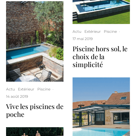
Actu
Extérieur
Piscine
·
17 mai 2019
Piscine hors sol, le
choix de la
simplicité
Actu
Extérieur
Piscine
·
14 août 2019
Vive les piscines de
poche