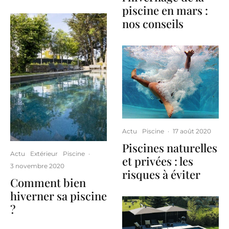
piscine en mars :
nos conseils
Actu
Piscine
·
17 août 2020
Piscines naturelles
Actu
Extérieur
Piscine
·
et privées : les
3 novembre 2020
risques à éviter
Comment bien
hiverner sa piscine
?