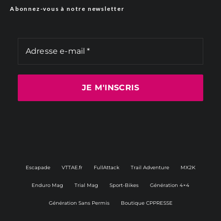
Abonnez-vous à notre newsletter
Escapade
VTTAE.fr
FullAttack
Trail Adventure
MX2K
Enduro Mag
Trial Mag
Sport-Bikes
Génération 4×4
Génération Sans Permis
Boutique CPPRESSE