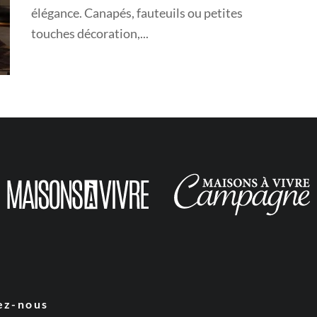
élégance. Canapés, fauteuils ou petites
touches décoration,...
ez-nous