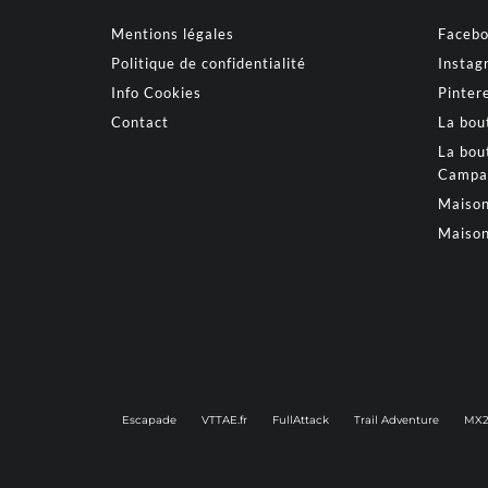
Mentions légales
Faceb
Politique de confidentialité
Instag
Info Cookies
Pinter
Contact
La bou
La bou
Campa
Maison
Maison
Escapade
VTTAE.fr
FullAttack
Trail Adventure
MX