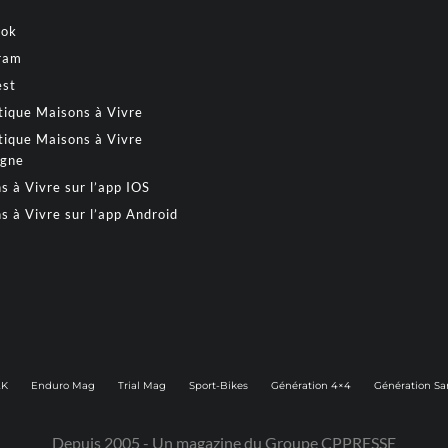
ook
ram
est
tique Maisons à Vivre
tique Maisons à Vivre
gne
s à Vivre sur l’app IOS
s à Vivre sur l’app Android
2K
Enduro Mag
Trial Mag
Sport-Bikes
Génération 4×4
Génération Sa
Depuis 2005 - Un magazine du
Groupe CPPRESSE