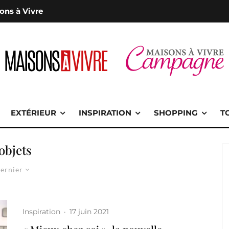
ons à Vivre
EXTÉRIEUR
INSPIRATION
SHOPPING
T
objets
ernier
Inspiration
·
17 juin 2021