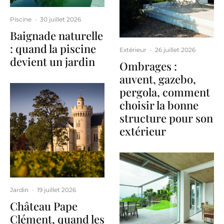
Piscine
·
30 juillet 2026
Baignade naturelle
: quand la piscine
Extérieur
·
26 juillet 2026
devient un jardin
Ombrages :
auvent, gazebo,
pergola, comment
choisir la bonne
structure pour son
extérieur
Jardin
·
19 juillet 2026
Château Pape
Clément, quand les