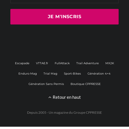
Escapade
VTTAE.fr
FullAttack
Trail Adventure
MX2K
Enduro Mag
Trial Mag
Sport-Bikes
Génération 4×4
Génération Sans Permis
Boutique CPPRESSE
Retour en haut
Depuis 2005 - Un magazine du
Groupe CPPRESSE