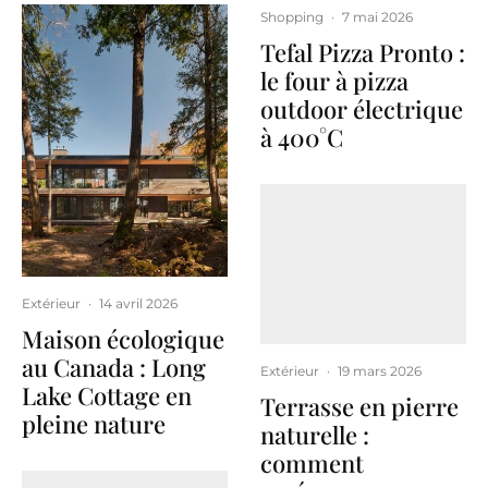
Shopping
·
7 mai 2026
Tefal Pizza Pronto :
le four à pizza
outdoor électrique
à 400°C
Extérieur
·
14 avril 2026
Maison écologique
au Canada : Long
Extérieur
·
19 mars 2026
Lake Cottage en
Terrasse en pierre
pleine nature
naturelle :
comment