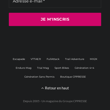
Escapade
VTTAE.fr
FullAttack
Trail Adventure
MX2K
Enduro Mag
Trial Mag
Sport-Bikes
Génération 4×4
Génération Sans Permis
Boutique CPPRESSE
Retour en haut
Depuis 2005 - Un magazine du
Groupe CPPRESSE