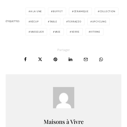
A LA UNE
BUFFET
CÉRAMIQUE
COLLECTION
ÉTIQUETTES
RÉCUP
TABLE
TERRAZZO
UPCYCLING
VAISSELIER
VASE
VERRE
VITRINE
Partager
Maisons à Vivre