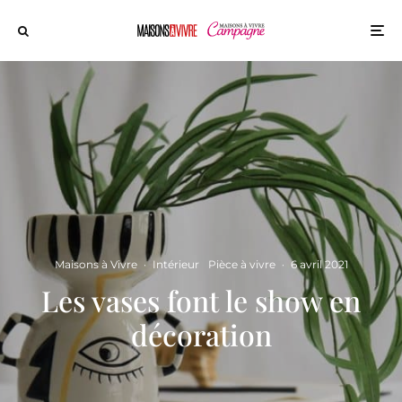
Maisons à Vivre
·
Intérieur
Pièce à vivre
·
6 avril 2021
Les vases font le show en
décoration