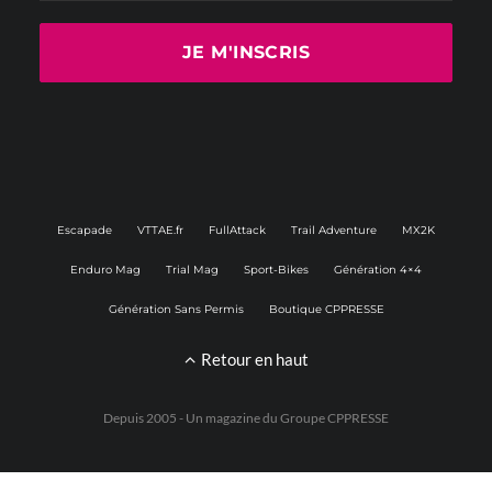
Escapade
VTTAE.fr
FullAttack
Trail Adventure
MX2K
Enduro Mag
Trial Mag
Sport-Bikes
Génération 4×4
Génération Sans Permis
Boutique CPPRESSE
Retour en haut
Depuis 2005 - Un magazine du
Groupe CPPRESSE