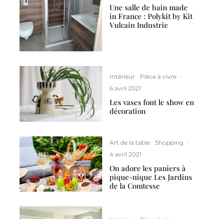
Une salle de bain made
in France : Polykit by Kit
Vulcain Industrie
Intérieur
Pièce à vivre
·
6 avril 2021
Les vases font le show en
décoration
Art de la table
Shopping
·
4 avril 2021
On adore les paniers à
pique-nique Les Jardins
de la Comtesse