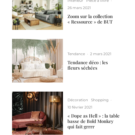
Intérieur
Pièce à vivre
·
26 mars 2021
Zoom sur la collection
« Ressource » de BUT
Tendance
·
2 mars 2021
Tendance déco : les
fleurs séchées
Décoration
Shopping
·
10 février 2021
« Dope as Hell » : la table
basse de Bold Monkey
qui fait grrrr