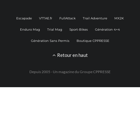
Escapade
VTTAE.fr
FullAttack
Trail Adventure
MX2K
Enduro Mag
Trial Mag
Sport-Bikes
Génération 4×4
Génération Sans Permis
Boutique CPPRESSE
Retour en haut
Depuis 2005 - Un magazine du
Groupe CPPRESSE