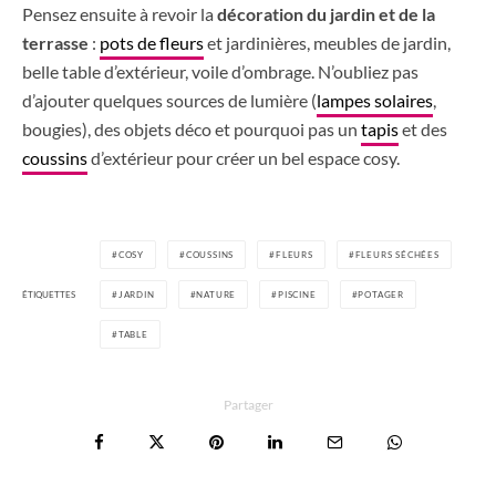
Pensez ensuite à revoir la
décoration du jardin et de la
terrasse
:
pots de fleurs
et jardinières, meubles de jardin,
belle table d’extérieur, voile d’ombrage. N’oubliez pas
d’ajouter quelques sources de lumière (
lampes solaires
,
bougies), des objets déco et pourquoi pas un
tapis
et des
coussins
d’extérieur pour créer un bel espace cosy.
COSY
COUSSINS
FLEURS
FLEURS SÉCHÉES
ÉTIQUETTES
JARDIN
NATURE
PISCINE
POTAGER
TABLE
Partager