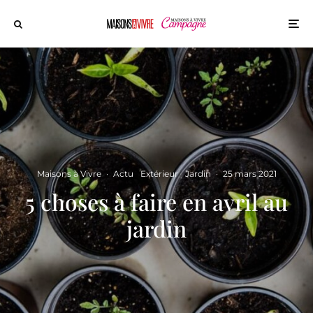
Maisons à Vivre
·
Actu
Extérieur
Jardin
·
25 mars 2021
5 choses à faire en avril au
jardin