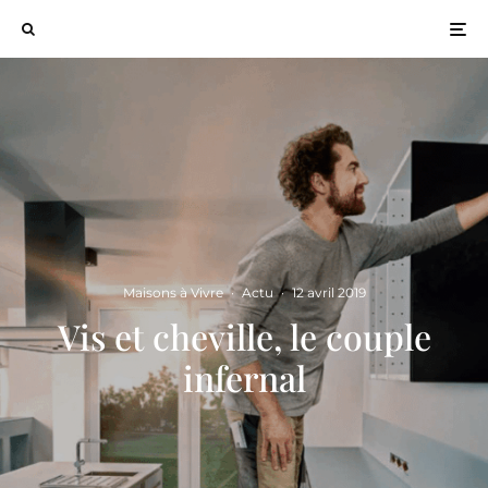
Maisons à Vivre
·
Actu
·
12 avril 2019
Vis et cheville, le couple
infernal