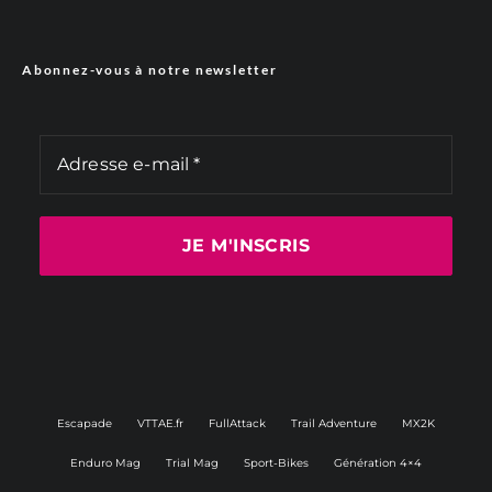
Abonnez-vous à notre newsletter
Escapade
VTTAE.fr
FullAttack
Trail Adventure
MX2K
Enduro Mag
Trial Mag
Sport-Bikes
Génération 4×4