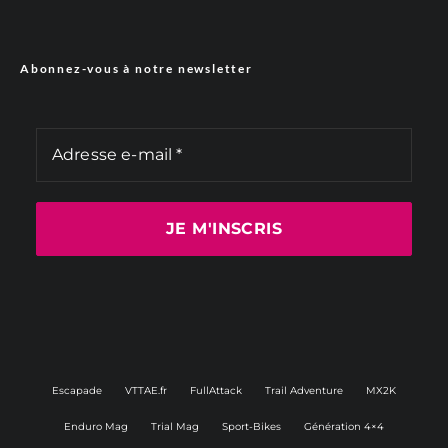
Abonnez-vous à notre newsletter
Escapade
VTTAE.fr
FullAttack
Trail Adventure
MX2K
Enduro Mag
Trial Mag
Sport-Bikes
Génération 4×4