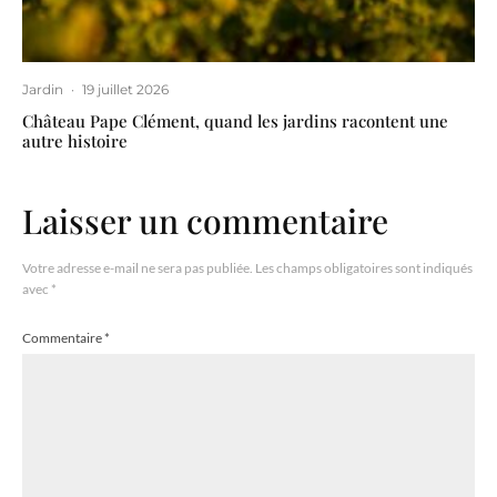
Jardin
·
19 juillet 2026
Château Pape Clément, quand les jardins racontent une
autre histoire
Laisser un commentaire
Votre adresse e-mail ne sera pas publiée.
Les champs obligatoires sont indiqués
avec
*
Commentaire
*