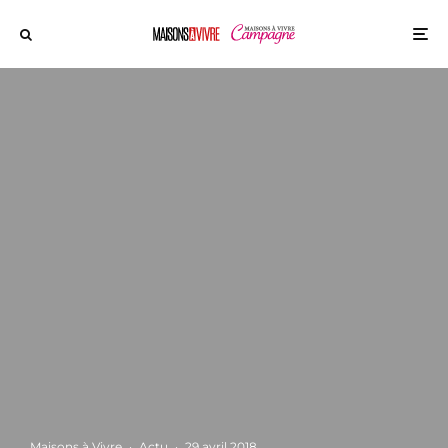
Maisons à Vivre
·
Actu
·
29 avril 2018