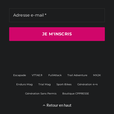
Escapade
VTTAE.fr
FullAttack
Trail Adventure
MX2K
Enduro Mag
Trial Mag
Sport-Bikes
Génération 4×4
Génération Sans Permis
Boutique CPPRESSE
Retour en haut