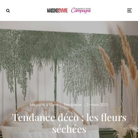
Maisons à Vivre
·
Tendance
·
2 mars 2021
Tendance déco : les fleurs
séchées