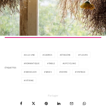
A LA UNE
CADRES
ÉTAGÈRE
FLEURS
ROMANTIQUE
TABLE
UPCYCLING
ÉTIQUETTES
VAISSELIER
VASES
VERRE
VINTAGE
VITRINE
Partager