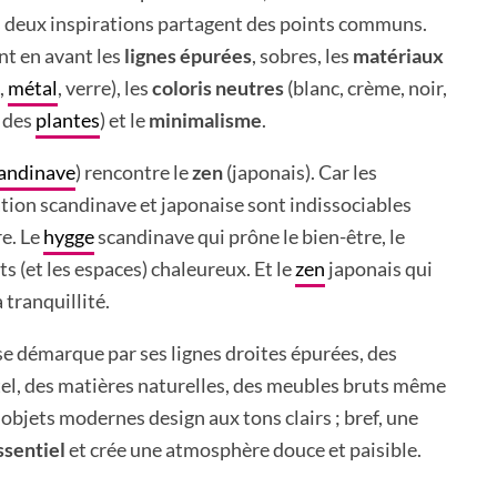
es deux inspirations partagent des points communs.
nt en avant les
lignes épurées
, sobres, les
matériaux
,
métal
, verre), les
coloris neutres
(blanc, crème, noir,
 des
plantes
) et le
minimalisme
.
andinave
) rencontre le
zen
(japonais). Car les
tion scandinave et japonaise sont indissociables
re. Le
hygge
scandinave qui prône le bien-être, le
 (et les espaces) chaleureux. Et le
zen
japonais qui
a tranquillité.
i se démarque par ses lignes droites épurées, des
tel, des matières naturelles, des meubles bruts même
 objets modernes design aux tons clairs ; bref, une
essentiel
et crée une atmosphère douce et paisible.