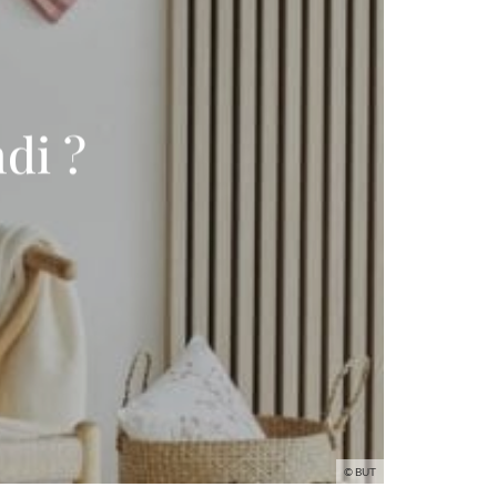
ndi ?
© BUT