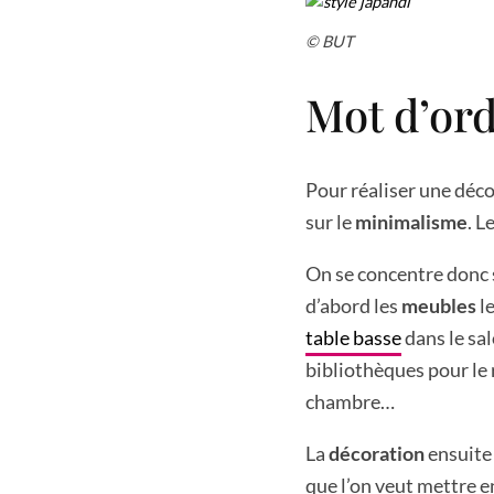
© BUT
Mot d’ord
Pour réaliser une déco
sur le
minimalisme
. L
On se concentre donc s
d’abord les
meubles
l
table basse
dans le sa
bibliothèques pour le
chambre…
La
décoration
ensuite
que l’on veut mettre e