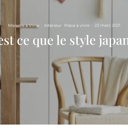
Maisons à Vivre
·
Intérieur
Pièce à vivre
·
23 mars 2021
st ce que le style japa