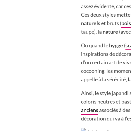
assez évidente, car c
Ces deux styles mette
naturels
et bruts (
bois
taupe), la
nature
(avec
Ou quand le
hygge
(
sc
inspirations de décora
d’un certain art de viv
cocooning, les moments
appelle à la sérénité, l
Ainsi, le style japand
coloris neutres et pas
anciens
associés à des
décoration qui va à
l’