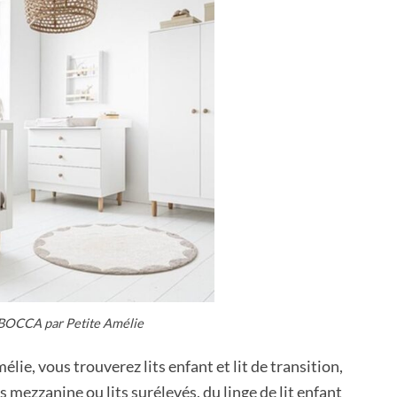
BOCCA par Petite Amélie
mélie, vous trouverez lits enfant et lit de transition,
 mezzanine ou lits surélevés, du linge de lit enfant