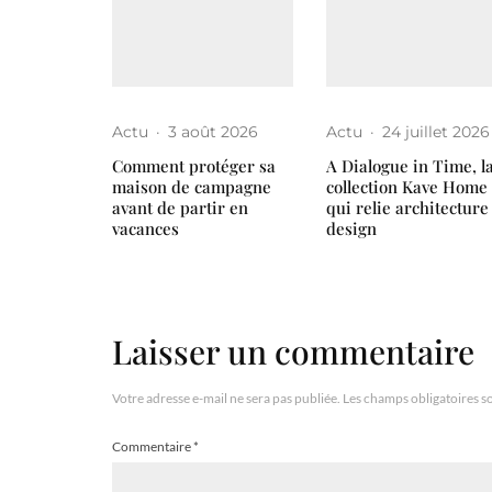
Actu
·
3 août 2026
Actu
·
24 juillet 2026
Comment protéger sa
A Dialogue in Time, l
maison de campagne
collection Kave Home
avant de partir en
qui relie architecture
vacances
design
Laisser un commentaire
Votre adresse e-mail ne sera pas publiée.
Les champs obligatoires s
Commentaire
*