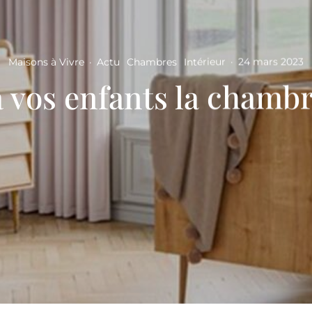
Maisons à Vivre
·
Actu
Chambres
Intérieur
·
24 mars 2023
à vos enfants la chambr