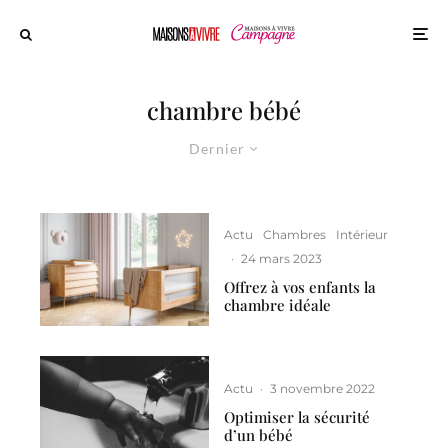
chambre bébé
Dernier
Actu
Chambres
Intérieur
·
24 mars 2023
Offrez à vos enfants la
chambre idéale
Actu
·
3 novembre 2022
Optimiser la sécurité
d’un bébé