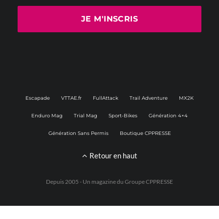
Escapade
VTTAE.fr
FullAttack
Trail Adventure
MX2K
Enduro Mag
Trial Mag
Sport-Bikes
Génération 4×4
Génération Sans Permis
Boutique CPPRESSE
Retour en haut
Depuis 2005 - Un magazine du
Groupe CPPRESSE