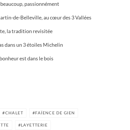
u, beaucoup, passionnément
artin-de-Belleville, au cœur des 3 Vallées
te, la tradition revisitée
as dans un 3 étoiles Michelin
 bonheur est dans le bois
CHALET
FAÏENCE DE GIEN
ITTE
LAYETTERIE