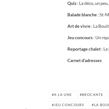
Quiz
: La déco, un pe
Balade blanche
: St-M
Art de vivre
: La Bouit
Jeu concours
: Un rep
Reportage chalet
: Le
Carnet d’adresses
A LA UNE
BROCANTE
JEU CONCOURS
LA BOU