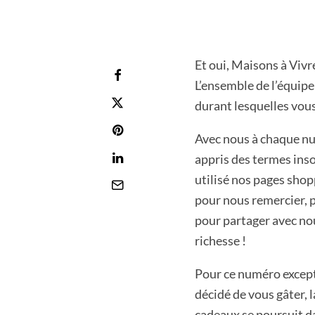
Et oui, Maisons à Viv
L’ensemble de l’équip
durant lesquelles vous 
Avec nous à chaque nu
appris des termes inso
utilisé nos pages shop
pour nous remercier, 
pour partager avec nou
richesse !
Pour ce numéro excep
décidé de vous gâter, l
cadeaux se poursuit d