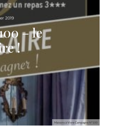
ier 2019
00 – le
re !
Maisons à Vivre Campagne N°100