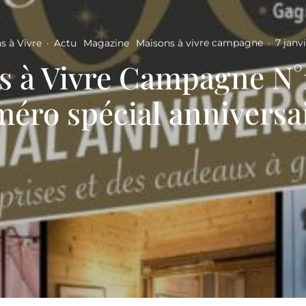
s à Vivre
·
Actu
Magazine
Maisons à vivre campagne
·
7 janv
s à Vivre Campagne N°1
éro spécial anniversai