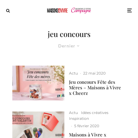
jeu concours
Dernier
Actu
·
22 mai 2020
Jeu concours Fête des
Mères – Maisons à Vivre
x Cheerz
Actu
Idées créatives
Inspiration
·
5 février 2020
Maisons à Vivre x