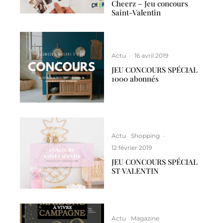
Cheerz – Jeu concours
Saint-Valentin
Actu
·
16 avril 2019
JEU CONCOURS SPÉCIAL
1000 abonnés
Actu
Shopping
·
12 février 2019
JEU CONCOURS SPÉCIAL
ST VALENTIN
Actu
Magazine