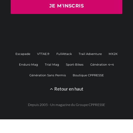
Escapade
VTTAE.fr
FullAttack
Trail Adventure
MX2K
Enduro Mag
Trial Mag
Sport-Bikes
Génération 4×4
Génération Sans Permis
Boutique CPPRESSE
Retour en haut
Depuis 2005 - Un magazine du
Groupe CPPRESSE