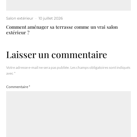
Salon extérieur
·
10 juillet 2026
Comment aménager sa terrasse comme un vrai salon
extérieur ?
Laisser un commentaire
Votre adresse e-mail ne sera pas publiée.
Les champs obligatoires sont indiqués
avec
*
Commentaire
*