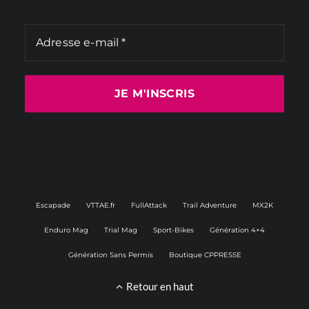
Escapade
VTTAE.fr
FullAttack
Trail Adventure
MX2K
Enduro Mag
Trial Mag
Sport-Bikes
Génération 4×4
Génération Sans Permis
Boutique CPPRESSE
Retour en haut