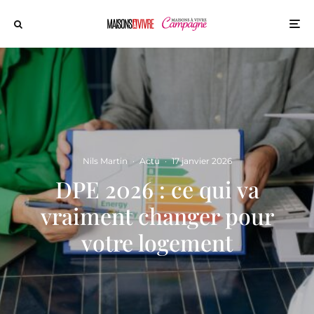
Nils Martin
·
Actu
·
17 janvier 2026
DPE 2026 : ce qui va
vraiment changer pour
votre logement