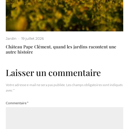
Jardin
·
19 juillet 2026
Château Pape Clément, quand les jardins racontent une
autre histoire
Laisser un commentaire
Votre adresse e-mail ne sera pas publiée.
Les champs obligatoires sont indiqués
avec
*
Commentaire
*