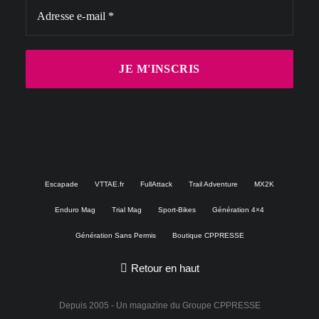
Escapade
VTTAE.fr
FullAttack
Trail Adventure
MX2K
Enduro Mag
Trial Mag
Sport-Bikes
Génération 4×4
Génération Sans Permis
Boutique CPPRESSE
Retour en haut
Depuis 2005 - Un magazine du
Groupe CPPRESSE