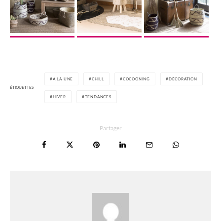
A LA UNE
CHILL
COCOONING
DÉCORATION
ÉTIQUETTES
HIVER
TENDANCES
Partager