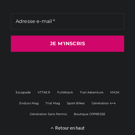
Escapade
VTTAE.fr
FullAttack
Trail Adventure
MX2K
Enduro Mag
Trial Mag
Sport-Bikes
Génération 4×4
Génération Sans Permis
Boutique CPPRESSE
Retour en haut