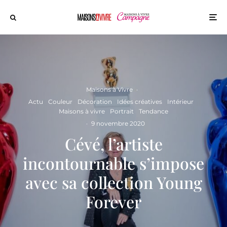
Maisons à Vivre
·
Actu
Couleur
Décoration
Idées créatives
Intérieur
Maisons à vivre
Portrait
Tendance
·
9 novembre 2020
Cévé, l’artiste
incontournable s’impose
avec sa collection Young
Forever