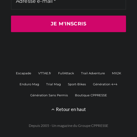
Escapade
VTTAE.fr
FullAttack
Trail Adventure
MX2K
Enduro Mag
Trial Mag
Sport-Bikes
Génération 4×4
Génération Sans Permis
Boutique CPPRESSE
Retour en haut
Depuis 2005 - Un magazine du
Groupe CPPRESSE