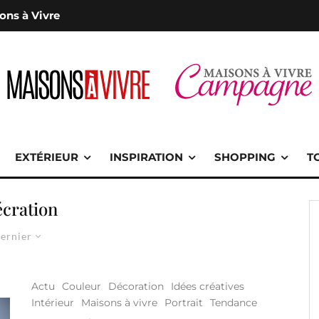
ons à Vivre
EXTÉRIEUR
INSPIRATION
SHOPPING
T
écration
ernier
Actu
Couleur
Décoration
Idées créatives
Intérieur
Maisons à vivre
Portrait
Tendance