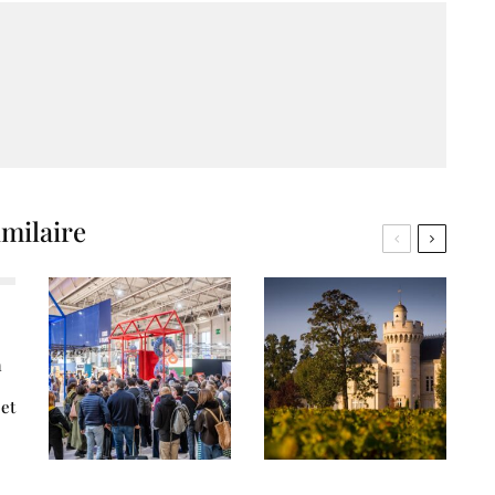
imilaire
a
 et