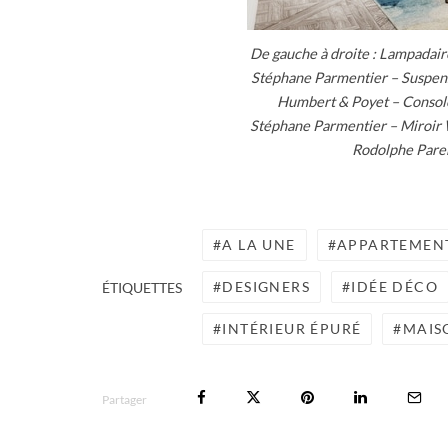
De gauche à droite : Lampadaire
Stéphane Parmentier – Suspensi
Humbert & Poyet – Console 
Stéphane Parmentier – Miroir W
Rodolphe Paren
A LA UNE
APPARTEMEN
DESIGNERS
IDÉE DÉCO
ÉTIQUETTES
INTÉRIEUR ÉPURÉ
MAIS
Partager