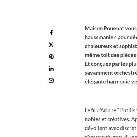
Maison Pouenat vous i
haussmanien pour déco
chaleureux et sophisti
même toit des pièces d
Et conçues par les pl
savamment orchestré.
élégante harmonie vis
Le fil d’Ariane ? L’uti
nobles et créatives. Ap
dévoilent avec discréti
d’un pan de mur, d’un