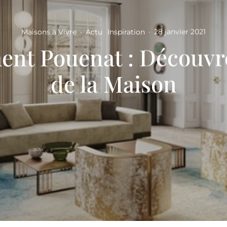
Maisons à Vivre
·
Actu
Inspiration
·
28 janvier 2021
ent Pouenat : Découvre
de la Maison