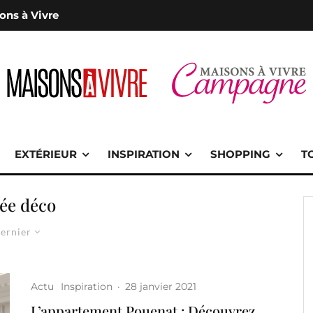
ons à Vivre
EXTÉRIEUR
INSPIRATION
SHOPPING
T
dée déco
ernier
Actu
Inspiration
·
28 janvier 2021
L’appartement Pouenat : Découvrez