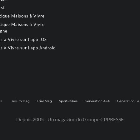
est
tique Maisons à Vivre
tique Maisons à Vivre
gne
s à Vivre sur l’app IOS
s à Vivre sur l’app Android
2K
Enduro Mag
Trial Mag
Sport-Bikes
Génération 4×4
Génération Sa
Depuis 2005 - Un magazine du
Groupe CPPRESSE