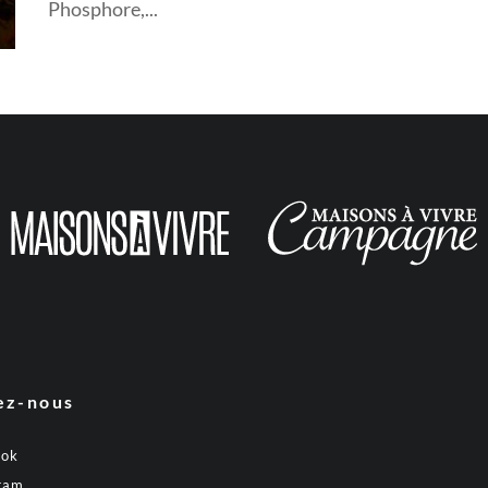
Phosphore,...
ez-nous
ook
ram