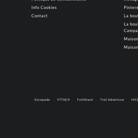
Info Cookies
Pinter
Contact
La bou
La bou
Campa
Maison
Maison
Escapade
VTTAE.fr
FullAttack
Trail Adventure
MX