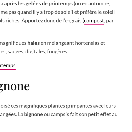
ia
après les gelées de printemps
(ou en automne,
aime pas quand il y a trop de soleil et préfère le soleil
ols riches. Apportez donc de l’engrais (
compost
, par
 magnifiques
haies
en mélangeant hortensias et
es, sauges, digitales, fougères…
ignone
oisé ces magnifiques plantes grimpantes avec leurs
rangées. La
bignone
ou campsis fait son petit effet au