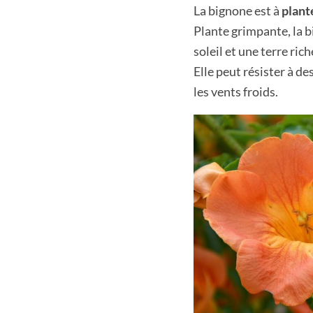
La bignone est à
plant
Plante grimpante, la b
soleil et une terre ric
Elle peut résister à d
les vents froids.