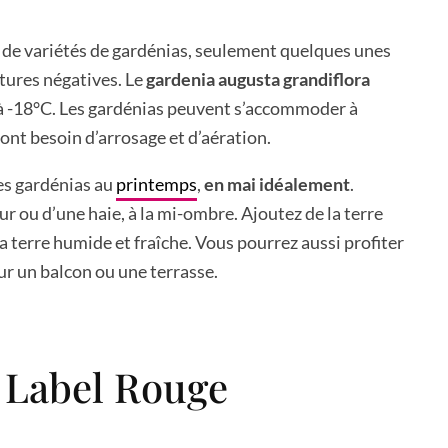
es de variétés de gardénias, seulement quelques unes
tures négatives. Le
gardenia augusta grandiflora
à -18°C. Les gardénias peuvent s’accommoder à
uront besoin d’arrosage et d’aération.
les gardénias au
printemps
,
en mai idéalement
.
ur ou d’une haie, à la mi-ombre. Ajoutez de la terre
la terre humide et fraîche. Vous pourrez aussi profiter
ur un balcon ou une terrasse.
 Label Rouge