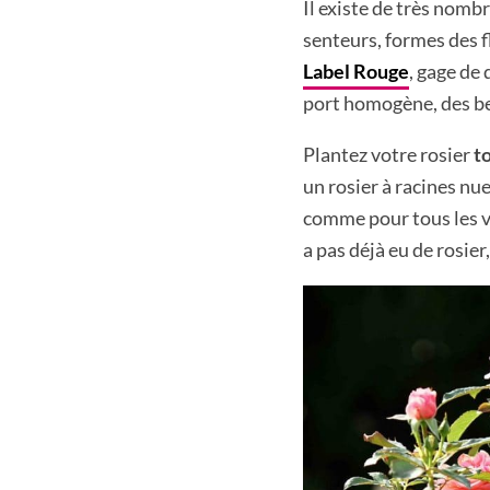
Il existe de très nom
senteurs, formes des f
Label Rouge
, gage de 
port homogène, des be
Plantez votre rosier
t
un rosier à racines nu
comme pour tous les v
a pas déjà eu de rosier