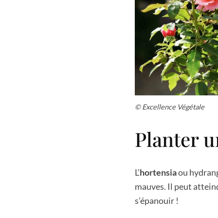
© Excellence Végétale
Planter u
L’
hortensia
ou hydrang
mauves. Il peut attein
s’épanouir !