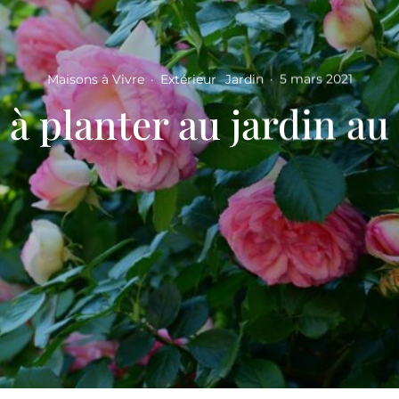
Maisons à Vivre
·
Extérieur
Jardin
·
5 mars 2021
 à planter au jardin a