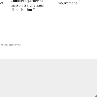
Comment garder sa
 et
mouvement
maison fraîche sans
climatisation ?
ont indiqués avec
*