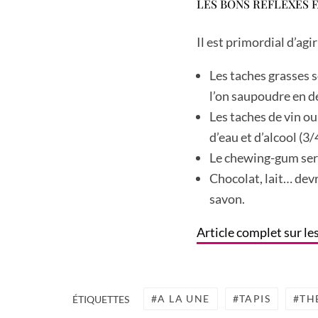
LES BONS RÉFLEXES 
Il est primordial d’agi
Les taches grasses 
l’on saupoudre en d
Les taches de vin ou
d’eau et d’alcool (3
Le chewing-gum sera 
Chocolat, lait… devr
savon.
Article complet sur le
A LA UNE
TAPIS
TH
ÉTIQUETTES