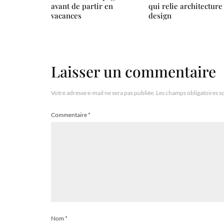
avant de partir en
qui relie architecture
vacances
design
Laisser un commentaire
Votre adresse e-mail ne sera pas publiée.
Les champs obligatoires s
Commentaire
*
Nom
*