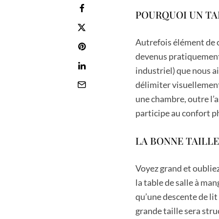
POURQUOI UN TAP
Autrefois élément de c
devenus pratiquement 
industriel) que nous a
délimiter visuellemen
une chambre, outre l’a
participe au confort p
LA BONNE TAILL
Voyez grand et oubliez
la table de salle à ma
qu’une descente de lit
grande taille sera str