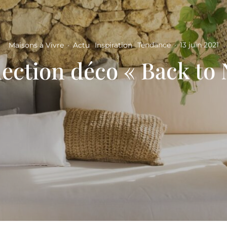
Maisons à Vivre
·
Actu
Inspiration
Tendance
·
13 juin 2021
lection déco « Back to 