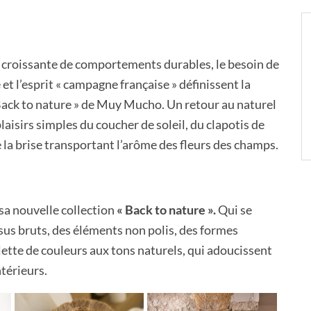
e croissante de comportements durables, le besoin de
et l’esprit « campagne française » définissent la
 Back to nature » de Muy Mucho. Un retour au naturel
 plaisirs simples du coucher de soleil, du clapotis de
e la brise transportant l’arôme des fleurs des champs.
a nouvelle collection
« Back to nature ».
Qui se
ssus bruts, des éléments non polis, des formes
lette de couleurs aux tons naturels, qui adoucissent
ntérieurs.