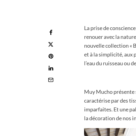
La prise de conscienc
renouer avec la nature 
nouvelle collection «
et à la simplicité, aux
l’eau du ruisseau ou d
Muy Mucho présente s
caractérise par des ti
imparfaites. Et une pa
la décoration de nos i