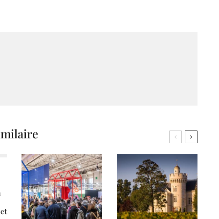
imilaire
a
 et