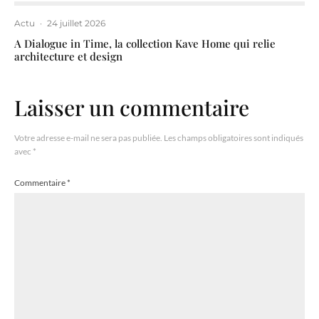
Actu
·
24 juillet 2026
A Dialogue in Time, la collection Kave Home qui relie
architecture et design
Laisser un commentaire
Votre adresse e-mail ne sera pas publiée.
Les champs obligatoires sont indiqués
avec
*
Commentaire
*