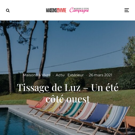
Maisons à Vivre
·
Actu
Extérieur
·
26 mars 2021
Tissage de Luz – Un été
côté ouest