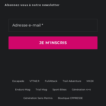
Abonnez-vous à notre newsletter
Escapade
VTTAE.fr
FullAttack
Trail Adventure
MX2K
Enduro Mag
Trial Mag
Sport-Bikes
Génération 4×4
Génération Sans Permis
Boutique CPPRESSE