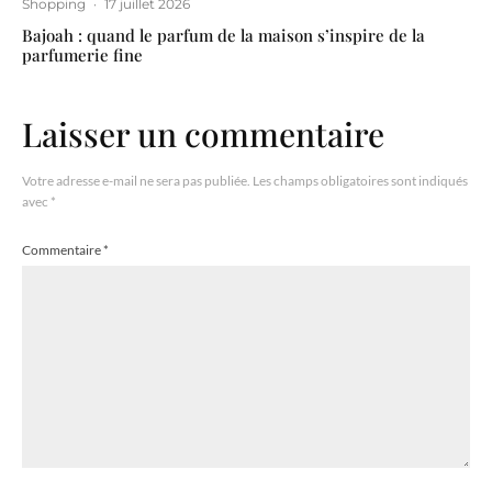
Shopping
·
17 juillet 2026
Bajoah : quand le parfum de la maison s’inspire de la
parfumerie fine
Laisser un commentaire
Votre adresse e-mail ne sera pas publiée.
Les champs obligatoires sont indiqués
avec
*
Commentaire
*