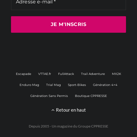
Escapade
VTTAE.fr
FullAttack
Trail Adventure
MX2K
Enduro Mag
Trial Mag
Sport-Bikes
Génération 4×4
Génération Sans Permis
Boutique CPPRESSE
Retour en haut
Depuis 2005 - Un magazine du
Groupe CPPRESSE