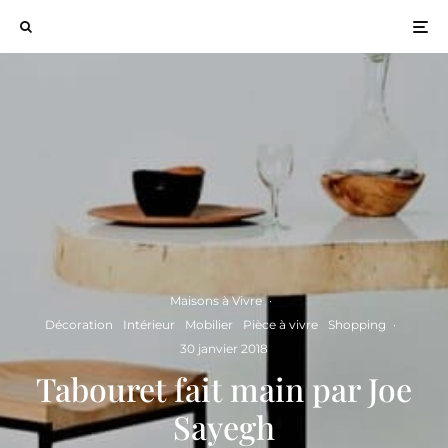
Maisons à Vivre
·
Décoration
Intérieur
Mobilier
Pièce à vivre
Shopping
·
30 janvier 2018
Tabouret fait main par Joe
Sayegh