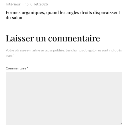
Intérieur
·
15 juillet 2026
Formes organiques, quand les angles droits disparaissent
du salon
Laisser un commentaire
Votre adresse e-mail ne sera pas publiée.
Les champs obligatoires sont indiqués
avec
*
Commentaire
*