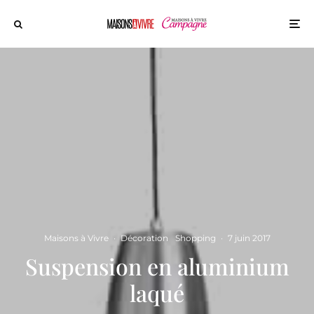
Maisons à Vivre
·
Décoration
Shopping
·
7 juin 2017
Suspension en aluminium
laqué