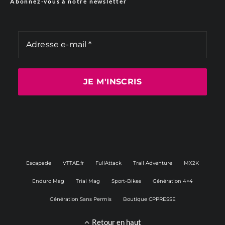
Abonnez-vous à notre newsletter
Escapade
VTTAE.fr
FullAttack
Trail Adventure
MX2K
Enduro Mag
Trial Mag
Sport-Bikes
Génération 4×4
Génération Sans Permis
Boutique CPPRESSE
Retour en haut