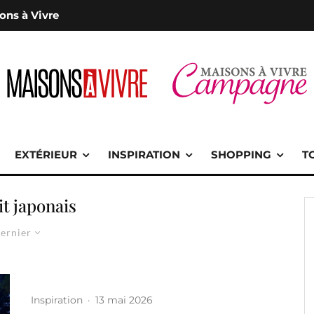
ons à Vivre
EXTÉRIEUR
INSPIRATION
SHOPPING
T
it japonais
ernier
Inspiration
·
13 mai 2026