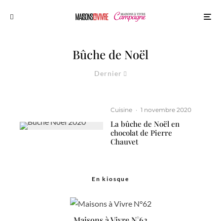
Bûche de Noël
Dernier
Cuisine
·
1 novembre 2020
La bûche de Noël en
chocolat de Pierre
Chauvet
En kiosque
Maisons à Vivre N°62