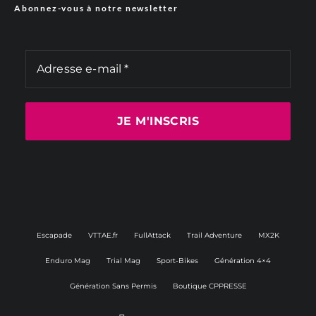
Abonnez-vous à notre newsletter
Escapade
VTTAE.fr
FullAttack
Trail Adventure
MX2K
Enduro Mag
Trial Mag
Sport-Bikes
Génération 4×4
Génération Sans Permis
Boutique CPPRESSE