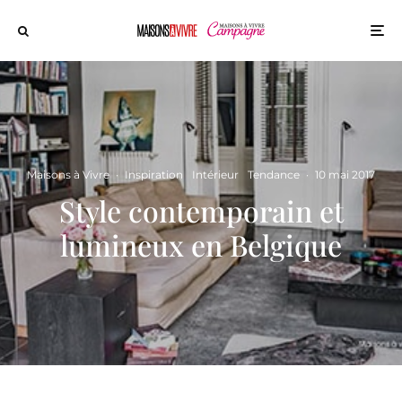
Maisons à Vivre
·
Inspiration
Intérieur
Tendance
·
10 mai 2017
Style contemporain et
lumineux en Belgique