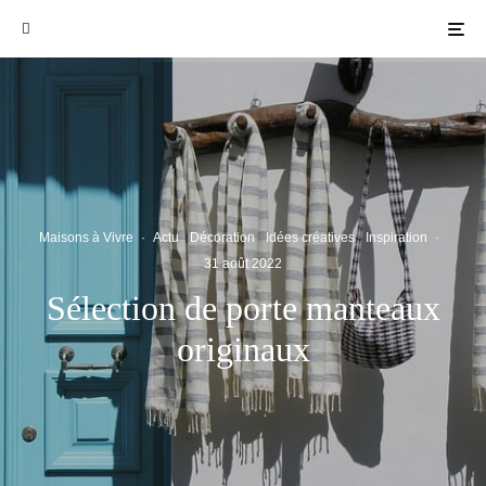
Maisons à Vivre
·
Actu
Décoration
Idées créatives
Inspiration
·
31 août 2022
Sélection de porte manteaux
originaux