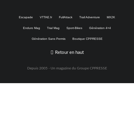
Escapade
VTTAE.fr
FullAttack
Trail Adventure
MX2K
Enduro Mag
Trial Mag
Sport-Bikes
Génération 4×4
Génération Sans Permis
Boutique CPPRESSE
Retour en haut
Depuis 2005 - Un magazine du
Groupe CPPRESSE