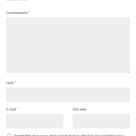
Commentaire
*
Nom
*
E-mail
*
Site web
Enregistrer mon nom, mon e-mail et mon site dans le navigateur pour