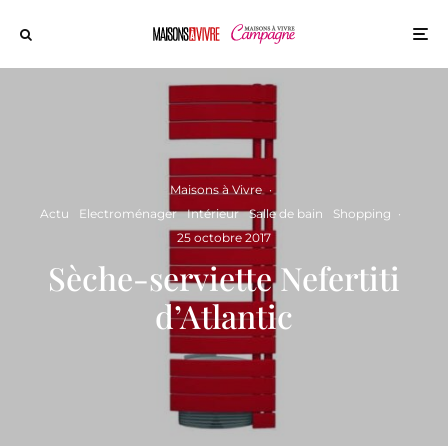
Maisons à Vivre
·
Actu
Electroménager
Intérieur
Salle de bain
Shopping
·
25 octobre 2017
Sèche-serviette Nefertiti
d’Atlantic