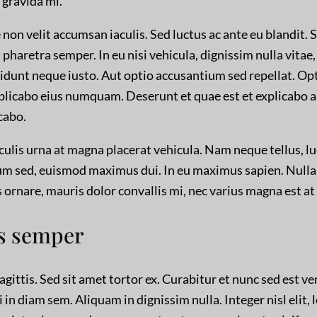
 gravida mi.
non velit accumsan iaculis. Sed luctus ac ante eu blandit. 
 pharetra semper. In eu nisi vehicula, dignissim nulla vitae, 
idunt neque iusto. Aut optio accusantium sed repellat. Op
plicabo eius numquam. Deserunt et quae est et explicabo 
cabo.
culis urna at magna placerat vehicula. Nam neque tellus, l
um sed, euismod maximus dui. In eu maximus sapien. Nulla
s ornare, mauris dolor convallis mi, nec varius magna est at
s semper
sagittis. Sed sit amet tortor ex. Curabitur et nunc sed est v
 in diam sem. Aliquam in dignissim nulla. Integer nisl elit, 