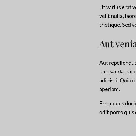
Ut varius erat ve
velit nulla, lao
tristique. Sed 
Aut veni
Aut repellendus
recusandae sit 
adipisci. Quia m
aperiam.
Error quos duci
odit porro quis