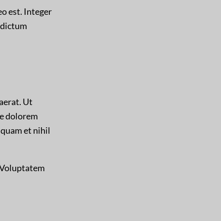
leo est. Integer
e dictum
aerat. Ut
te dolorem
squam et nihil
. Voluptatem