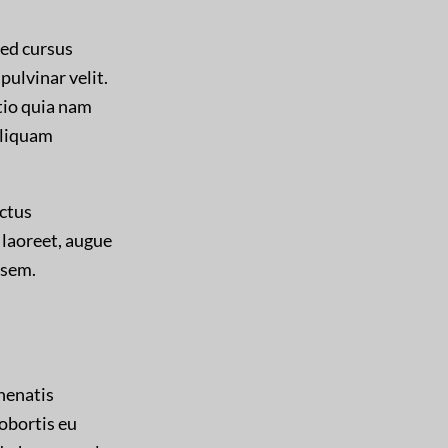
Sed cursus
pulvinar velit.
tio quia nam
aliquam
uctus
 laoreet, augue
 sem.
enenatis
lobortis eu