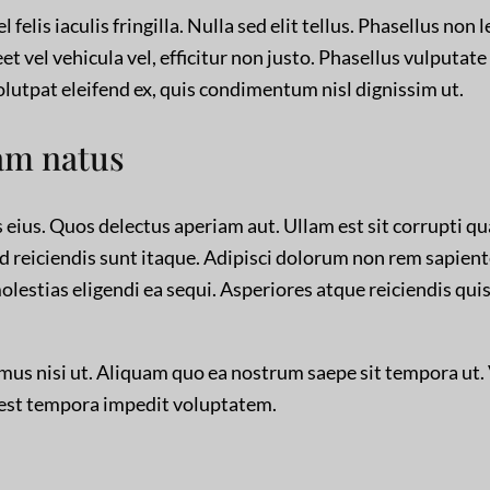
l felis iaculis fringilla. Nulla sed elit tellus. Phasellus non 
reet vel vehicula vel, efficitur non justo. Phasellus vulputat
volutpat eleifend ex, quis condimentum nisl dignissim ut.
am natus
 eius. Quos delectus aperiam aut. Ullam est sit corrupti qu
id reiciendis sunt itaque. Adipisci dolorum non rem sapien
olestias eligendi ea sequi. Asperiores atque reiciendis qui
mus nisi ut. Aliquam quo ea nostrum saepe sit tempora ut
 est tempora impedit voluptatem.