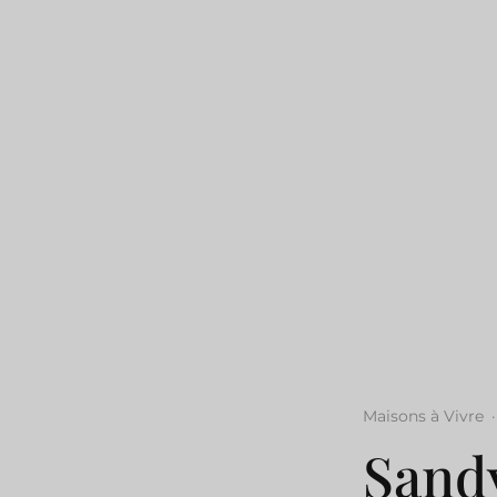
Maisons à Vivre
·
Sand