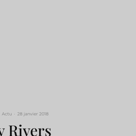
Actu
·
28 janvier 2018
y Rivers