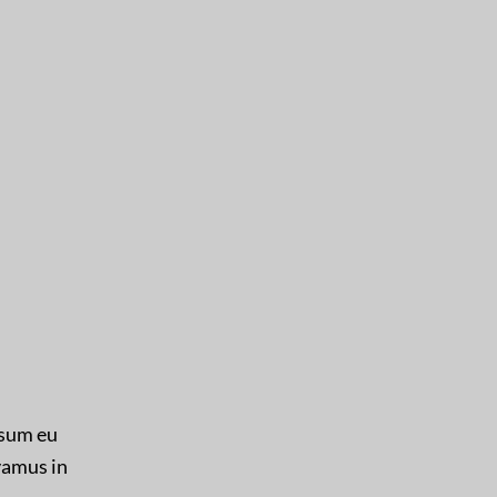
psum eu
vamus in