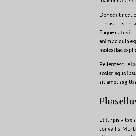
maximus ex, vel
Donec ut neque 
turpis quis urna
Eaque natus inc
enim ad quia ex
molestiae expli
Pellentesque ia
scelerisque ips
sit amet sagitti
Phasellu
Et turpis vitae 
convallis. Morbi