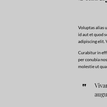
Voluptas alias 
id aut et quod 
adipiscing elit.
Curabitur in eff
per conubia nos
molestie ut qua
Viva
augu