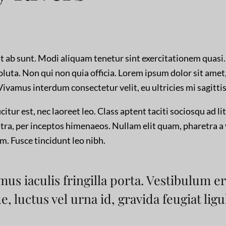
ut ab sunt. Modi aliquam tenetur sint exercitationem quasi
soluta. Non qui non quia officia. Lorem ipsum dolor sit amet
 Vivamus interdum consectetur velit, eu ultricies mi sagittis
icitur est, nec laoreet leo. Class aptent taciti sociosqu ad l
tra, per inceptos himenaeos. Nullam elit quam, pharetra a 
m. Fusce tincidunt leo nibh.
mus iaculis fringilla porta. Vestibulum er
e, luctus vel urna id, gravida feugiat ligu