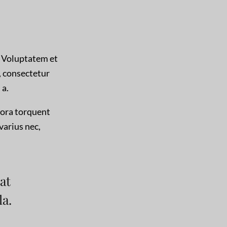
. Voluptatem et
, consectetur
 a.
itora torquent
varius nec,
at
la.