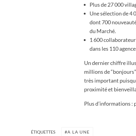
Plus de 27 000 villa
Une sélection de 4 00
dont 700 nouveautés 
du Marché.
1 600 collaborateurs
dans les 110 agence
Un dernier chiffre illu
millions de “bonjours” 
très important puisque
proximité et bienveilla
Plus d’informations :
A LA UNE
ÉTIQUETTES