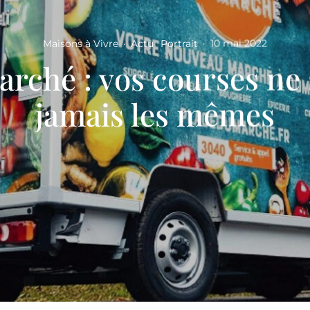
Maisons à Vivre
·
Actu
Portrait
·
10 mai 2022
arché : vos courses ne 
jamais les mêmes