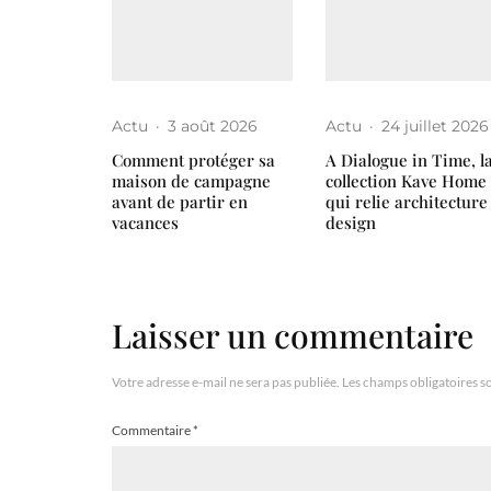
Actu
·
3 août 2026
Actu
·
24 juillet 2026
Comment protéger sa
A Dialogue in Time, l
maison de campagne
collection Kave Home
avant de partir en
qui relie architecture
vacances
design
Laisser un commentaire
Votre adresse e-mail ne sera pas publiée.
Les champs obligatoires s
Commentaire
*