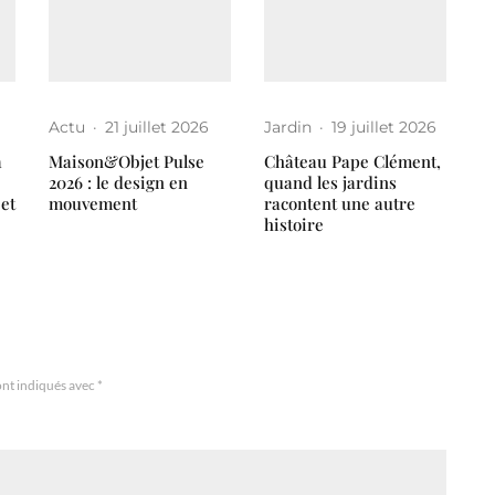
Actu
·
21 juillet 2026
Jardin
·
19 juillet 2026
a
Maison&Objet Pulse
Château Pape Clément,
2026 : le design en
quand les jardins
 et
mouvement
racontent une autre
histoire
ont indiqués avec
*