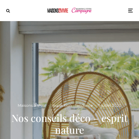
Maisons à Vivre
·
Inspiration
Tendance
·
9 juillet 2020
Nos conseils déco – esprit
nature