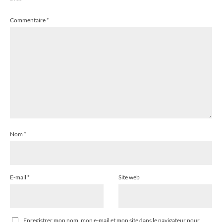
Commentaire
*
Nom
*
E-mail
*
Site web
Enregistrer mon nom, mon e-mail et mon site dans le navigateur pour