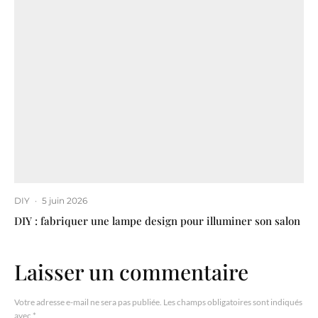
DIY
·
5 juin 2026
DIY : fabriquer une lampe design pour illuminer son salon
Laisser un commentaire
Votre adresse e-mail ne sera pas publiée.
Les champs obligatoires sont indiqués
avec
*