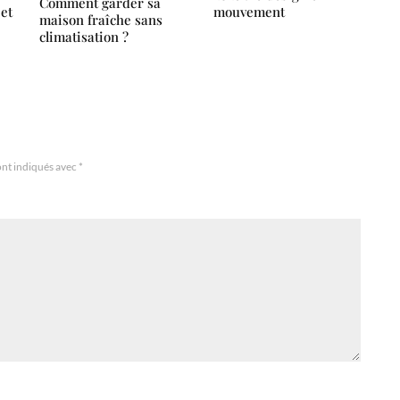
Comment garder sa
 et
mouvement
maison fraîche sans
climatisation ?
ont indiqués avec
*