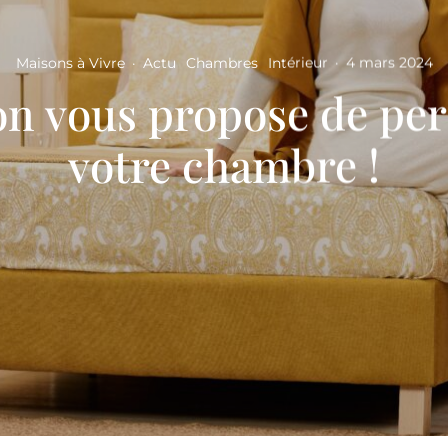
Maisons à Vivre
·
Actu
Chambres
Intérieur
·
4 mars 2024
n vous propose de per
votre chambre !