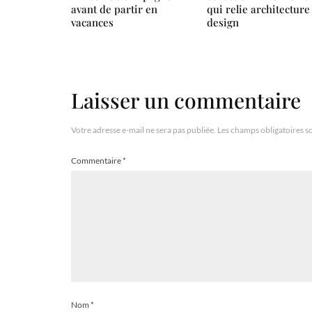
avant de partir en
qui relie architecture
vacances
design
Laisser un commentaire
Votre adresse e-mail ne sera pas publiée.
Les champs obligatoires s
Commentaire
*
Nom
*