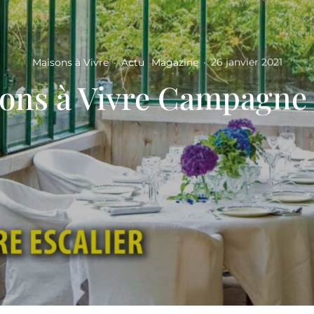
Maisons à Vivre
·
Actu
Magazine
·
26 janvier 2021
ons à Vivre Campagne 