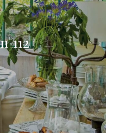
n°112