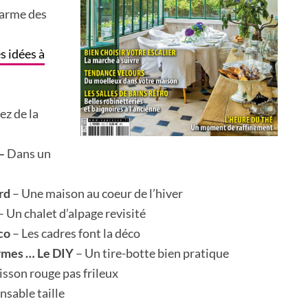
harme des
s idées à
ez de la
 –
Dans un
ord
– Une maison au coeur de l’hiver
– Un chalet d’alpage revisité
co
– Les cadres font la déco
ormes … Le DIY
– Un tire-botte bien pratique
isson rouge pas frileux
nsable taille