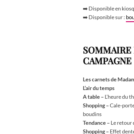
➡️ Disponible en kiosq
➡️ Disponible sur :
bou
SOMMAIRE 
CAMPAGNE N°
Les carnets de Madam
L’air du temps
A table –
L’heure du t
Shopping –
Cale-porte
boudins
Tendance –
Le retour 
Shopping –
Effet dent