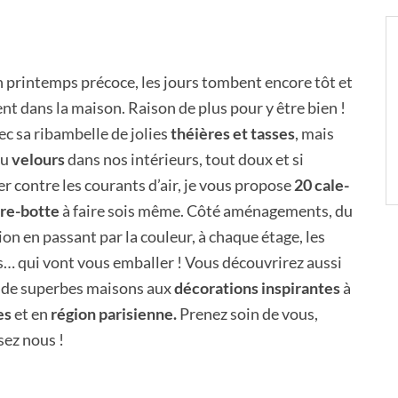
n printemps précoce, les jours tombent encore tôt et
ent dans la maison. Raison de plus pour y être bien !
ec sa ribambelle de jolies
théières et tasses
, mais
du
velours
dans nos intérieurs, tout doux et si
er contre les courants d’air, je vous propose
20 cale-
ire-botte
à faire sois même. Côté aménagements, du
ion en passant par la couleur, à chaque étage, les
s… qui vont vous emballer ! Vous découvrirez aussi
 de superbes maisons aux
décorations inspirantes
à
es
et en
région parisienne.
Prenez soin de vous,
sez nous !