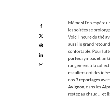
Même si l’on espère u
les soirées se prolong
Voici l’heure du thé av
aussi le grand retour 
confortable. Pour lutt
portes
sympas et un
t
rangement à la collect
escaliers
ont des idée
nos 3
reportages
avec
Avignon
, dans les
Alp
restez au chaud … et li