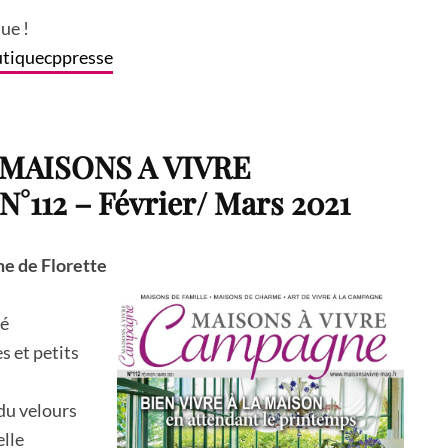
ue !
tiquecppresse
MAISONS A VIVRE
112 – Février/ Mars 2021
e de Florette
hé
s et petits
du velours
elle