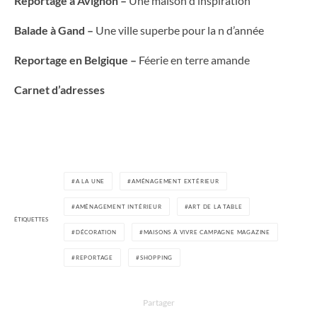
Reportage à Avignon –
Une maison d’inspiration
Balade à Gand –
Une ville superbe pour la n d’année
Reportage en Belgique –
Féerie en terre amande
Carnet d’adresses
A LA UNE
AMÉNAGEMENT EXTÉRIEUR
AMÉNAGEMENT INTÉRIEUR
ART DE LA TABLE
ÉTIQUETTES
DÉCORATION
MAISONS À VIVRE CAMPAGNE MAGAZINE
REPORTAGE
SHOPPING
Partager