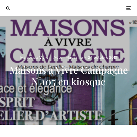
Maisons à Vivre
·
Actu
Magazine
·
24 octobre 2019
Maisons à Vivre Campagne
N°105 en kiosque