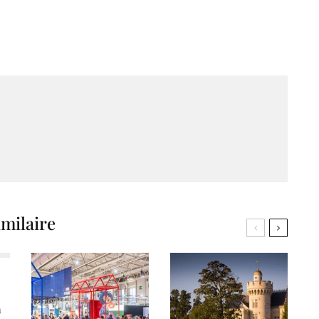
imilaire
a