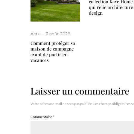
collection Kave Home
qui relie architecture
design
Actu
·
3 août 2026
Comment protéger sa
maison de campagne
avant de partir en
vacances
Laisser un commentaire
Votre adresse e-mail ne sera pas publiée.
Les champs obligatoires s
Commentaire
*