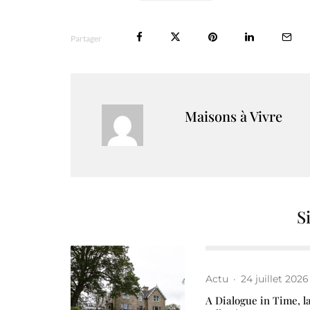
Partager
Maisons à Vivre
S
Actu
·
24 juillet 2026
A Dialogue in Time, l