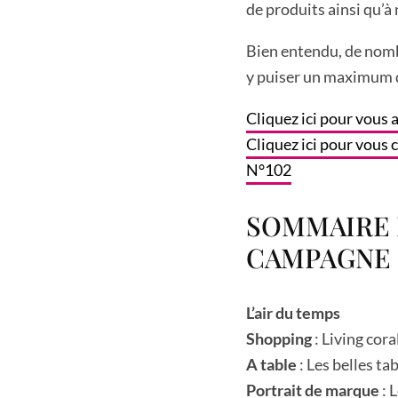
de produits ainsi qu’à
Bien entendu, de nomb
y puiser un maximum d
Cliquez ici pour vous
Cliquez ici pour vou
N°102
SOMMAIRE 
CAMPAGNE N
L’air du temps
Shopping
: Living cora
A table
: Les belles ta
Portrait de marque
: 