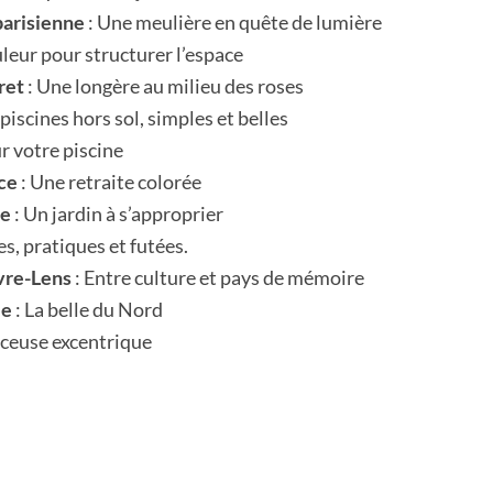
parisienne
: Une meulière en quête de lumière
uleur pour structurer l’espace
ret
: Une longère au milieu des roses
 piscines hors sol, simples et belles
r votre piscine
ce
: Une retraite colorée
ue
: Un jardin à s’approprier
ées, pratiques et futées.
vre-Lens
: Entre culture et pays de mémoire
le
: La belle du Nord
nceuse excentrique