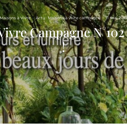
Maisons à Vivre
·
Actu
Maisons à vivre campagne
·
11 mai 201
Vivre Campagne N°102
!