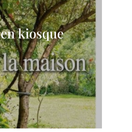
9
 en kiosque