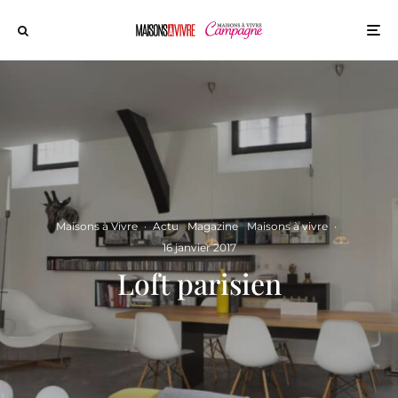
Maisons à Vivre
·
Actu
Magazine
Maisons à vivre
·
16 janvier 2017
Loft parisien