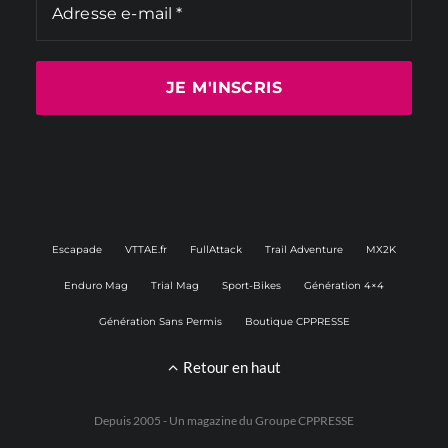
Escapade
VTTAE.fr
FullAttack
Trail Adventure
MX2K
Enduro Mag
Trial Mag
Sport-Bikes
Génération 4×4
Génération Sans Permis
Boutique CPPRESSE
Retour en haut
Depuis 2005 - Un magazine du
Groupe CPPRESSE