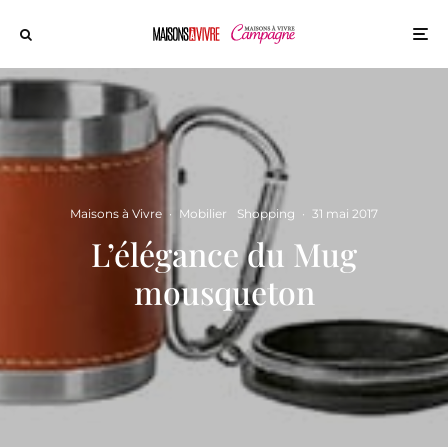
Maisons à Vivre
·
Mobilier
Shopping
·
31 mai 2017
L’élégance du Mug
mousqueton