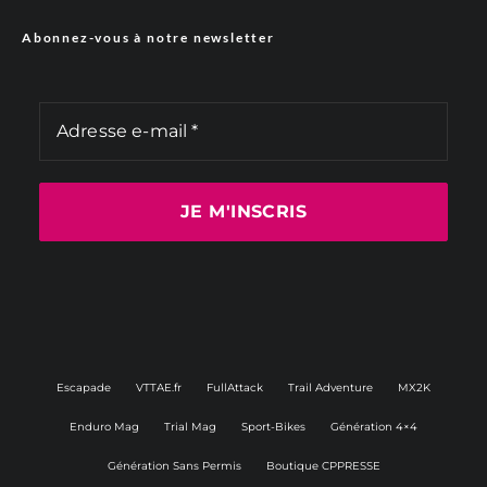
Abonnez-vous à notre newsletter
Escapade
VTTAE.fr
FullAttack
Trail Adventure
MX2K
Enduro Mag
Trial Mag
Sport-Bikes
Génération 4×4
Génération Sans Permis
Boutique CPPRESSE