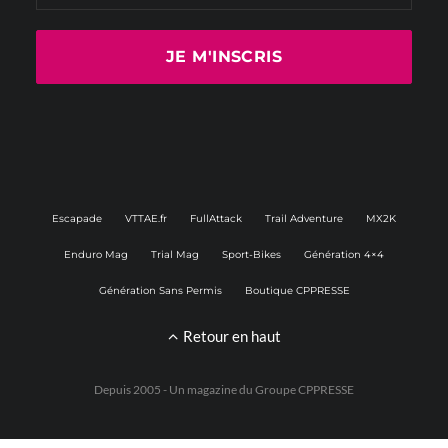
Escapade
VTTAE.fr
FullAttack
Trail Adventure
MX2K
Enduro Mag
Trial Mag
Sport-Bikes
Génération 4×4
Génération Sans Permis
Boutique CPPRESSE
Retour en haut
Depuis 2005 - Un magazine du
Groupe CPPRESSE