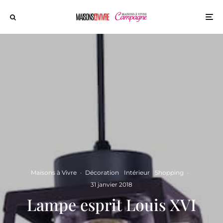
Maisons à Vivre
·
Décoration
Intérieur
Shopping
·
31 janvier 2018
Lampe esprit Louis XVI