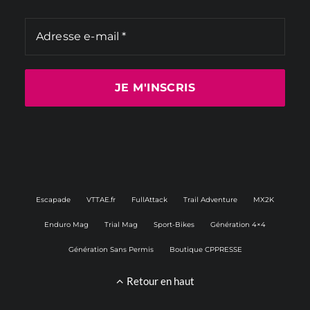
Escapade
VTTAE.fr
FullAttack
Trail Adventure
MX2K
Enduro Mag
Trial Mag
Sport-Bikes
Génération 4×4
Génération Sans Permis
Boutique CPPRESSE
Retour en haut